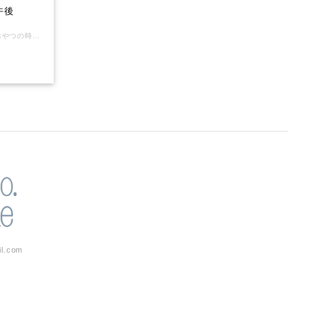
午後
お家でくつろぐ猫たちを描きました。 おやつの時間に参加したり、ベッドでゆっくりしたり・・ ロールふせんは全面糊なので、ペタッと綺麗に貼れます。 （弱粘着なので剥がせます） ※こちらの商品は、大きさの関係で、通常配送料(300円)が適用できず、コンパクト又は宅配便(主に宅配便コンパクト)のみのご対応となります。その他の商品も宅配便コンパクト内に同梱となりますが、まれに同梱できない商品があり、その時はこちらで配送方法を決めさせていただきます。(700円以上の送料はかかりません） 幅40mmx4m 4種入り
il.com