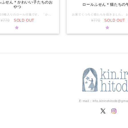
ルふせん＊かわいい子たちのお
ロールふせん＊猫たちの
やつ
ミニサイズ・10種入りのロール付箋です。 「かわいい子たちのおやつ」をテーマに、 いろいろな動物たちとおやつを描きました。 個人的なおすすめは、ひつじとビション・フリーゼの組み合わせです 白くてもふもふしたものにならんでほしくて描きました・・！ トラxパンダの中華デザインもいつもと違う雰囲気で描いていて楽しかったです。 サイズは1枚20mmx40mmです。 ちょっとしたワンポイントに使いやすそうなサイズ感 ロールふせんは全面糊なので、ペタッと綺麗に貼れます。 （弱粘着なので剥がせます） ※隣り合うデザインのはみ出しがやや目立つ場合があります。印刷機械の特性上避けることのできない現象となります。B品ではありませんので、予めご了承いただけましたら幸いです。4枚目に赤丸しております。 ※こちらの商品は、大きさの関係で、通常配送料(300円)が適用できず、コンパクト又は宅配便(主に宅配便コンパクト)のみのご対応となります。その他の商品も宅配便コンパクト内に同梱となりますが、まれに同梱できない商品があり、その時はこちらで配送方法を決めさせていただきます。(700円以上の送料はかかりません） 【仕様】 幅40mmx縦20mm 4m 10種入り
¥770
SOLD OUT
¥770
SOLD OUT
E-mail：
info.kinirohitode@gma