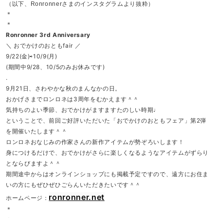
（以下、Ronronnerさまのインスタグラムより抜粋）
＊
＊
Ronronner 3rd Anniversary
＼ おでかけのおともfair ／
9/22(金)⇨10/9(月)
(期間中9/28、10/5のみお休みです)
.
9月21日、さわやかな秋のまんなかの日。
おかげさまでロンロネは3周年をむかえます＾＾
気持ちのよい季節、おでかけがますますたのしい時期♩
ということで、前回ご好評いただいた「おでかけのおともフェア」第2弾
を開催いたします＾＾
ロンロネおなじみの作家さんの新作アイテムが勢ぞろいします！
身につけるだけで、おでかけがさらに楽しくなるようなアイテムがずらり
とならびますよ＾＾
期間途中からはオンラインショップにも掲載予定ですので、遠方にお住ま
いの方にもぜひぜひごらんいただきたいです＾＾
ronronner.net
ホームページ：
＊