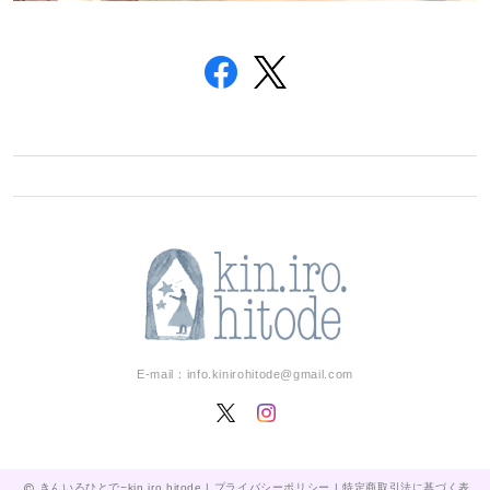
E-mail：
info.kinirohitode@gmail.com
きんいろひとで−kin.iro.hitode |
プライバシーポリシー
|
特定商取引法に基づく表