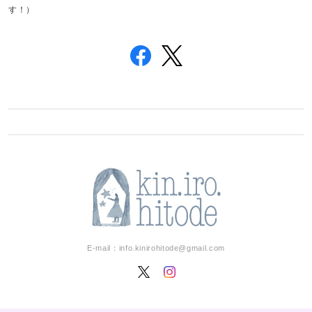
す！）
E-mail：
info.kinirohitode@gmail.com