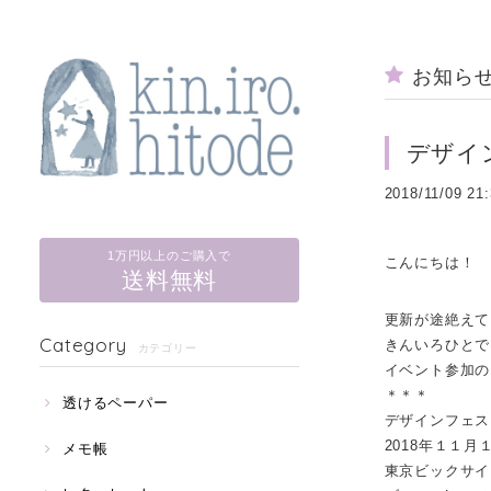
お知ら
デザイ
2018/11/09 21
1万円以上のご購入で
こんにちは！
送料無料
更新が途絶えて
Category
きんいろひとで
カテゴリー
イベント参加の
＊＊＊
透けるペーパー
デザインフェスタv
2018年１１月
メモ帳
東京ビックサイ