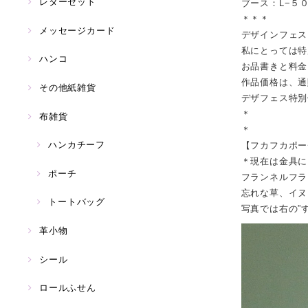
レターセット
ブース：L−５
＊＊＊
メッセージカード
デザインフェス
私にとっては特
ハンコ
お品書きと料金
作品価格は、通
その他紙雑貨
デザフェス特別
＊
布雑貨
＊
ハンカチーフ
【フカフカポー
＊現在は金具に
ポーチ
フランネルフラ
忘れな草、イヌ
トートバッグ
写真では右の”
革小物
シール
ロールふせん