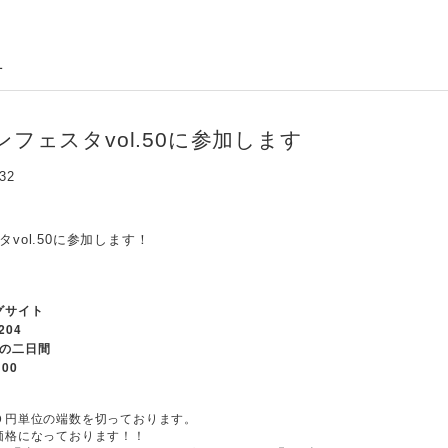
せ
フェスタvol.50に参加します
:32
vol.50に参加します！
グサイト
-204
の二日間
:00
０円単位の端数を切っております。
価格になっております！！