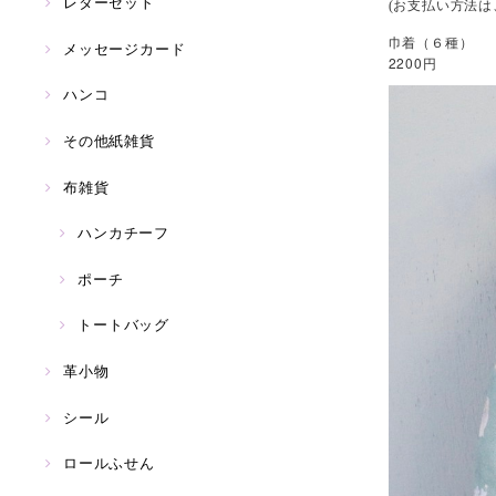
レターセット
(お支払い方法
巾着（６種）
メッセージカード
2200円
ハンコ
その他紙雑貨
布雑貨
ハンカチーフ
ポーチ
トートバッグ
革小物
シール
ロールふせん