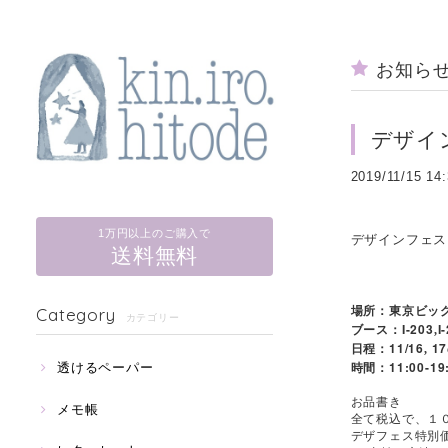
お知ら
デザイン
2019/11/15 14
1万円以上のご購入で
デザインフェスタ
送料無料
場所：東京ビッ
Category
カテゴリー
I-203
I
ブース：
,
11/16
17
日程：
,
11:00-19
透けるペーパー
時間：
お品書き
メモ帳
全て税込で、１
デザフェス特別